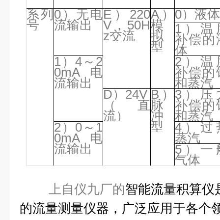
系列
0）无电
E）220
A）
0）液
号
流输出
V，50H
模
1）温
z交流
拟
补偿的
型
体
1）4～2
2）温
0mA电
补偿的
流输出
和蒸汽
D）24V
B）
3）压
（直
脉
补偿的
流）
冲
和蒸汽
型
2）0～1
4）过
0mA电
蒸汽
流输出
5）一
气体
上自仪九厂的
智能流量积算仪
的流量测量仪器，广泛应用于各个