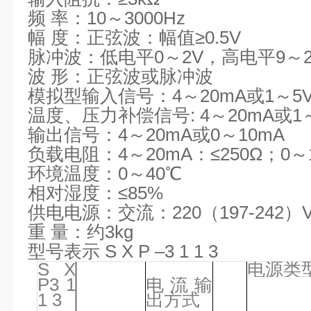
频 率：10～3000Hz
幅 度：正弦波：幅值≥0.5V
脉冲波：低电平0～2V，高电平9～2
波 形：正弦波或脉冲波
模拟型输入信号：4～20mA或1～5
温度、压力补偿信号: 4～20mA或1
输出信号：4～20mA或0～10mA
负载电阻：4～20mA：≤250Ω；0～10
环境温度：0～40℃
相对湿度：≤85%
供电电源：交流：220（197-242）V
重 量：约3kg
型号表示 S X P –3 1 1 3
S X
电源类
P3 1
电流输
1 3
出方式