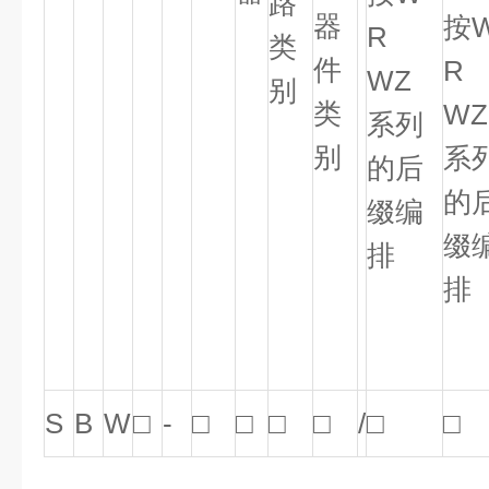
路
器
按
R
类
件
R
WZ
别
类
WZ
系列
别
系
的后
的
缀编
缀
排
排
S
B
W
□
-
□
□
□
□
/
□
□