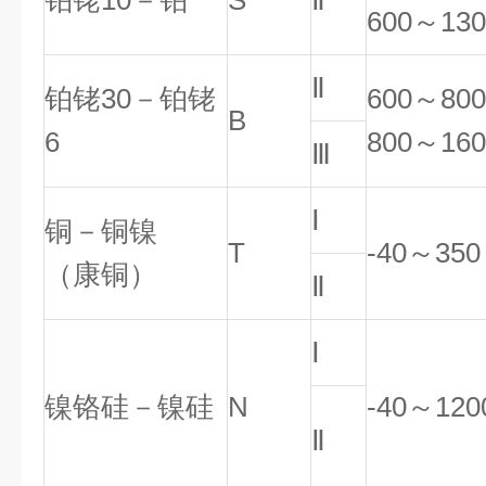
铂铑10－铂
S
Ⅱ
600～130
Ⅱ
铂铑30－铂铑
600～800
B
6
800～160
Ⅲ
Ⅰ
铜－铜镍
T
-40～350
（康铜）
Ⅱ
Ⅰ
镍铬硅－镍硅
N
-40～120
Ⅱ