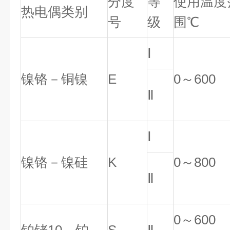
分度
等
使用温度
热电偶类别
号
级
围℃
Ⅰ
镍铬－铜镍
E
0～600
Ⅱ
Ⅰ
镍铬－镍硅
K
0～800
Ⅱ
0～600