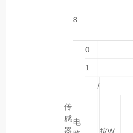
8
0
1
/
传
感
电
器
按W