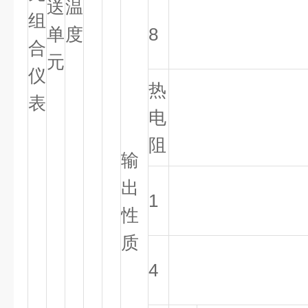
送
温
组
单
度
8
合
元
仪
热
表
电
阻
输
出
1
性
质
4