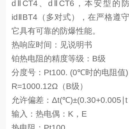
dⅡCT4、dⅡCT6，本安型的防
idⅡBT4（多对式），在严格
它具有可靠的防爆性能。
热响应时间：见说明书
铂热电阻的精度等级：B级
分度号：Pt100. (0℃时的电阻值)
R=1000.12Ω（B级）
允许偏差：Δt(℃)±(0.30+0.005∣t
输入：热电偶：K，E
热电阻：Pt100