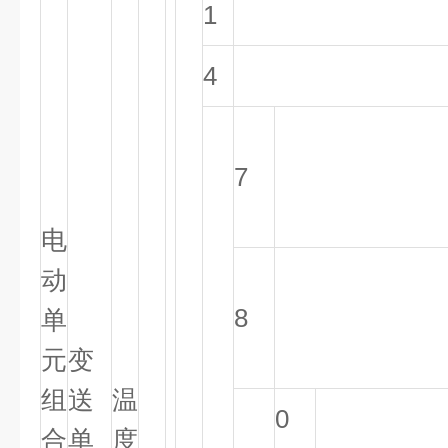
1
4
7
电
动
8
单
元
变
组
送
温
0
合
单
度