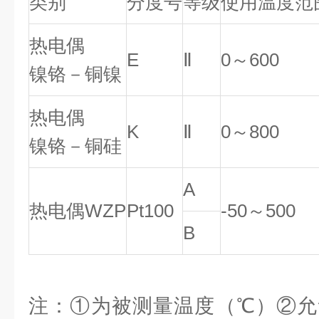
类别
分度号
等级
使用温度范
热电偶
E
Ⅱ
0～600
镍铬－铜镍
热电偶
K
Ⅱ
0～800
镍铬－铜硅
A
热电偶WZP
Pt100
-50～500
B
注：①为被测量温度（℃）②允许