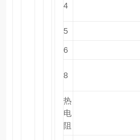
4
5
6
8
热
电
阻