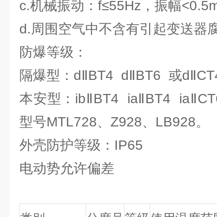
c.机械振动：f≤55Hz，振幅<0.5
d.周围空气中不含有引起变送器
防爆等级：
隔爆型：dⅡBT4 dⅡBT6 或dⅡCT4
本安型：ibⅡBT4 iaⅡBT4 ia
型号MTL728、Z928、LB928。
外壳防护等级：IP65
电动势允许偏差