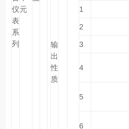
仪
元
1
表
2
系
列
3
输
出
性
4
质
5
6