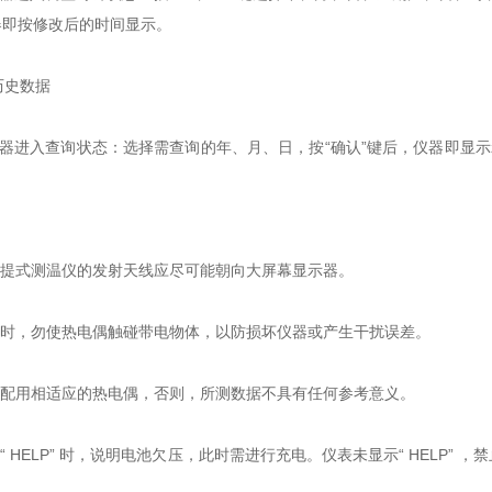
器即按修改后的时间显示。
询历史数据
仪器进入查询状态：选择需查询的年、月、日，按“确认”键后，仪器即显示zu
。
，手提式测温仪的发射天线应尽可能朝向大屏幕显示器。
仪器时，勿使热电偶触碰带电物体，以防损坏仪器或产生干扰误差。
必须配用相适应的热电偶，否则，所测数据不具有任何参考意义。
示“ HELP” 时，说明电池欠压，此时需进行充电。仪表未显示“ HELP