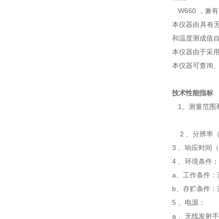
W660 ，
本仪器由具有
和温度测成值
本仪器由于采
本仪器可查询
技术性能指标
1、测量范围
2 、分辨率（
3 、响应时间（
4 、环境条件
a、工作条件：温度
b、存贮条件：温度
5 、电源：
a 、无线发射手