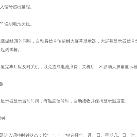
”输入信号超出量程。
LP” 说明电池欠压。
在测温结束的同时，自动将信号传输到大屏幕显示器，大屏幕显示器信号
提起测试枪。
测量完毕后应及时关机，以免造成电池浪费，关机后，不影响大屏幕显示
示器
，显示器显示当前时间，有温度信号时，自动接收并保持显示温度值。
整时钟
仪器进入调整时钟状态：按“←”、“→”键选择年、月、日、星期几、日、时、