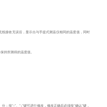
无线接收无误后，显示出与手提式测温仪相同的温度值，同时
器保持所测得的温度值。
分；按“↑”、“↓”键可进行修改，修改正确后必须按“确认”键，