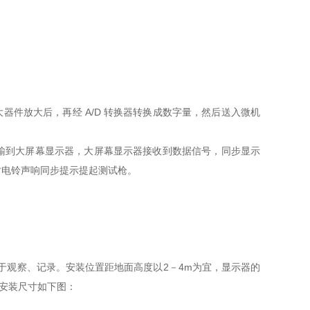
件放大后，再经 A/D 转换器转换成数字量，然后送入微机
输到大屏幕显示器，大屏幕显示器接收到数据信号，同步显示
时电铃声响同步提示提起测试枪。
便于观察、记录。安装位置距地面高度以2－4m为宜，显示器的
。安装尺寸如下图：