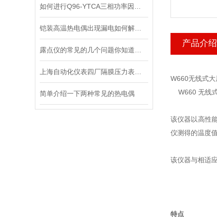
如何进行Q96-YTCA三相功率因素表的性能测试？
铠装高温热电偶出现漏电如何解决为好？
产品介绍
露点仪的常见的几个问题你知道怎么解决吗
上海自动化仪表四厂隔膜压力表的三个标准特性
W660无线式
W660 无
简单介绍一下两种常见的热电偶
该仪器以高性
仪测得的温度
该仪器与相适
特点