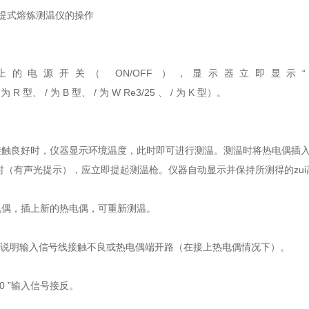
手提式熔炼测温仪的操作
的电源开关（ ON/OFF ），显示器立即显示“
/ 为 R 型、 / 为 B 型、 / 为 W Re3/25 、 / 为 K 型）。
触良好时，仪器显示环境温度，此时即可进行测温。测温时将热电偶插入金属
亮时（有声光提示），应立即提起测温枪。仪器自动显示并保持所测得的zu
电偶，插上新的热电偶，可重新测温。
1 ”说明输入信号线接触不良或热电偶端开路（在接上热电偶情况下）。
00 ”输入信号接反。