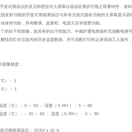
兼有手提式测温仪的灵活和壁挂式大屏幕仪器远距离的可视之双重特性，省
无线发射功能的手提式熔炼测温仪与具有无线式接收功能的大屏幕显示器
自动保持功能，具有断偶、超量程、电源欠压等报警功能。
用了的抗干扰措施，故具有的抗干扰能力。中频炉通电熔炼时无须断电便
、翻找存贮在仪器内的历史温度数据。并可选配打印机记录现场工人操作
和测量精度：
℃）： 1
 S ）： 1
：
（℃）： 0 ～ 50 ； 湿度（％ RH ）： 5 ～ 80
（℃）：－ 20 ～ 60 ； 湿度（％ RH ）： 5 ～ 90
提式熔炼测温仪： DC6V ± 10 ％