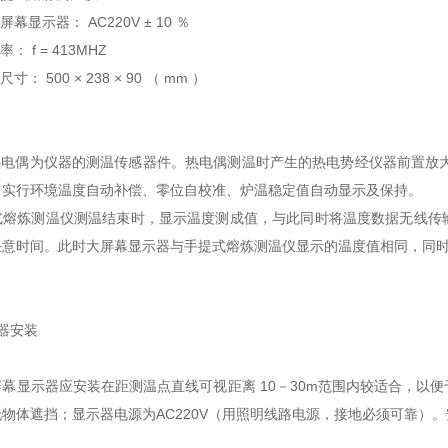
幕显示器： AC220V ± 10 ％
： f = 413MHZ
： 500 × 238 × 90 （ mm ）
电偶为仪器的测温传感器件。热电偶测温时产生的热电势经仪器前置放大器
，实行环境温度自动补偿、零位自校准、炉温稳定值自动显示及保持。
式熔炼测温仪测温结束时，显示温度测成值，与此同时将温度数据无线传
任意时间。此时大屏幕显示器与手提式熔炼测温仪显示的温度值相同，同
示器安装
幕显示器应安装在距测温点直线可视距离 10－30m范围内较适合，以
物体遮挡；显示器电源为AC220V（用照明线路电源，接地必须可靠）