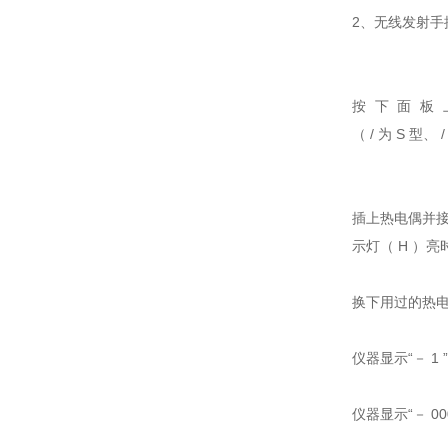
2、无线发射
按下面板上
（ / 为 S 型、 
插上热电偶并接
示灯（ H ）
换下用过的热
仪器显示“－ 
仪器显示“－ 0