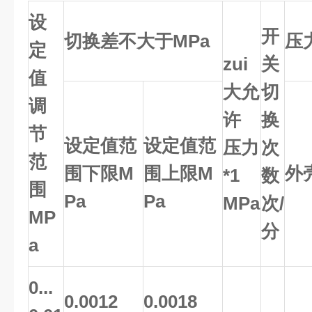
设
开
切换差不大于MPa
压
定
zui
关
值
大允
切
调
许
换
节
设定值范
设定值范
压力
次
范
围下限M
围上限M
外
*1
数
围
Pa
Pa
MPa
次/
MP
分
a
0...
0.0012
0.0018