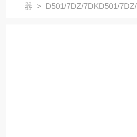
器
> D501/7DZ/7DKD501/