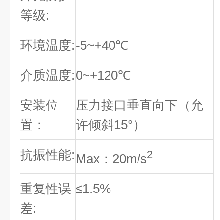
等级:
环境温度:
-5~+40℃
介质温度:
0~+120℃
安装位
压力接口垂直向下（允
置：
许倾斜15°）
抗振性能:
2
Max：20m/s
重复性误
≤1.5%
差: