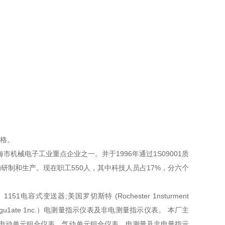
规格。
机械电子工业重点企业之一。并于1996年通过1S09001质
制和生产。现在职工550人，其中科技人员占17%，分六个
容式变送器;美国罗切斯特 (Rochester 1nsturment
t Regu1ate 1nc.）电测量指示仪表及非电测量指示仪表。 本厂主
列，电动单元组合仪表、气动单元组合仪表、电测量及非电量指示