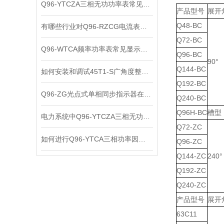
Q96-YTCZA三相无功功率表常见故障快速定位方法
产品型号
展开
Q48-BC
有哪些行业对Q96-RZCG电流表需求较高？
Q72-BC
Q96-WTCA频率功率表常见显示异常与故障排查方法
Q96-BC
90°
Q144-BC
如何安装和调试45T1-S广角度整步表？
Q192-BC
Q96-ZG光点式单相同步指示器在电力系统中的作用
Q240-BC
Q96H-BC
槽型
电力系统中Q96-YTCZA三相无功功率表的重要性
Q72-ZC
如何进行Q96-YTCA三相功率因素表的性能测试？
Q96-ZC
Q144-ZC
240°
Q192-ZC
Q240-ZC
产品型号
展开
63C11