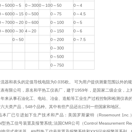
0～500
0～5
0～300
0～10
0～50
0～4
0～600
0～15
0～500
0～75
0～4.5
0～700
0～20
0～600
0～100
0～5
0～800
0～30
4～20
0～150
0～6
0～50
0～200
0～7.5
0～300
0～500
0～750
流器和表头的定值导线电阻为0.035欧。 可为用户提供测量范围以外的
表有限公司，原名和平热工仪表厂，建于1959年，是国家二级企业，上海市
年来从事石油化工、电站、冶金、造船等工业生产过程控制和检测仪表的研
六大类产品，548个品种。其中有些产品还出口到一些国家和地区。
厂已引进如下生产技术和产品：美国罗斯蒙特（Rosemount 1nc.）1151电
c.)AN型热工信号装置及报警系统;法国CMR公司（Control Measuremen
系列电容式变送器，AN型热工信号装置及报警系统和XXS闪光报警器系