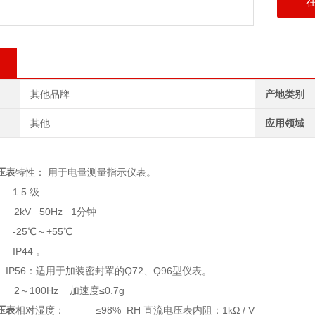
其他品牌
产地类别
其他
应用领域
电压表
特性： 用于电量测量指示仪表。
1.5 级
2kV 50Hz 1分钟
-25℃～+55℃
等级： IP44 。
适用于加装密封罩的Q72、Q96型仪表。
2～100Hz 加速度≤0.7g
电压表
相对湿度： ≤98% RH 直流电压表内阻：1kΩ / V