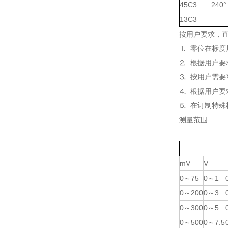
45C3
240°
13C3
按用户要求，
⒈ 零位在标
⒉ 根据用户
⒊ 按用户需
⒋ 根据用户
⒌ 在订制特
测量范围
mV
V
0～75
0～1
0～200
0～3
0～300
0～5
0～500
0～7.5