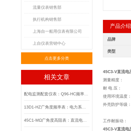
流量仪表销售部
执行机构销售部
产品介绍
上海自一船用仪表有限公司
品牌
上自仪表营销中心
类型
点击更多分类
45C3-V直流
相关文章
测量精度： 
耐 电 压： 
配电监测配套仪表：Q96-HC频率表应用特点浅析
使用环境温度： 
外壳防护
13D1-HZ广角度频率表：电力系统的精准“听诊器”
IP56：
45C1-MΩ广角度高阻表：直流电桥平衡调节操作技巧
工作耐振动： 
45C3-V直流