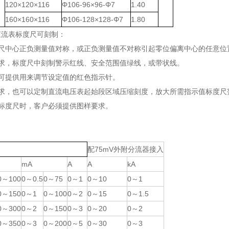
120×120×116
Φ106-96×96-Φ7
1.40
160×160×116
Φ106-128×128-Φ7
1.80
直流表标度尺可刻制：
度尺中心正负测量值对称，或正负测量值不对称引起零位偏离中心的任意
要求，标度尺中刻制警示红线、安全范围值绿线，或带状线。
要可提供用来调节设定值的红色指示针。
要求，也可以定制直流电压表起始段区域压缩刻度，放大所需指示值标度
殊标度尺时，客户必须提供图样要求。
配75mV外附分流器接入
mA
A
A
kA
0～100
0～0.5
0～75
0～1
0～10
0～1
0～150
0～1
0～100
0～2
0～15
0～1.5
0～300
0～2
0～150
0～3
0～20
0～2
0～350
0～3
0～200
0～5
0～30
0～3