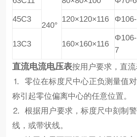
63C11
80×80×100
Φ70-6
45C3
120×120×116
Φ106-
240°
Φ106-
13C3
160×160×116
7
直流电流电压表
按用户要求，直流
⒈ 零位在标度尺中心正负测量值
称引起零位偏离中心的任意位置。
⒉ 根据用户要求，标度尺中刻制
线，或带状线。