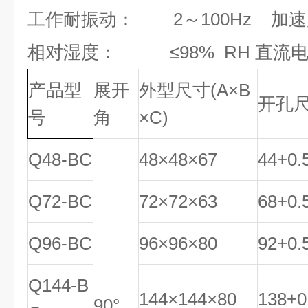
工作耐振动： 2～100Hz 加速度
相对湿度： ≤98% RH 直流电压
产品型
展开
外型尺寸
(
A
×B
开孔
号
角
×
C
)
Q48-BC
48×48×67
44
+
0
.
Q72-BC
72×72×63
68
+
0
.
Q96-BC
96×96×80
92
+
0
.
Q144-B
144×144×80
138
+
0
90°