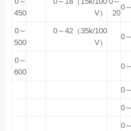
0～
0～18（15k/100
0～
0～
450
V）
20
0～
0～42（35k/100
0～
500
V）
0～
0～
600
0～
0～
0～