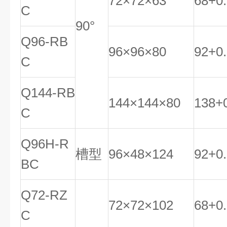
72×72×63
68
+
0
.
C
90°
Q96-RB
96×96×80
92
+
0
.
C
Q144-RB
144×144×80
138
+
C
Q96H-R
槽型
96×48×124
92
+
0
.
BC
Q72-RZ
72×72×102
68
+
0
.
C