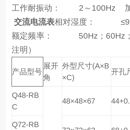
工作耐振动： 2～100Hz 加速
交流电流表
相对湿度： ≤98
额定频率： 50Hz；60Hz；
注明）
展开
外型尺寸
(
A
×B
产品型号
开孔
角
×
C
)
Q48-RB
48×48×67
44
+
0
.
C
Q72-RB