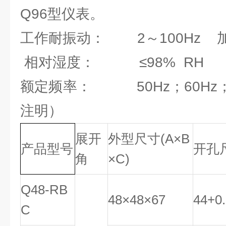
Q96型仪表。
工作耐振动： 2～100Hz 加速
相对湿度： ≤98% RH
额定频率： 50Hz；60Hz；
注明）
展开
外型尺寸
(
A
×B
产品型号
开孔
角
×
C
)
Q48-RB
48×48×67
44
+
0
.
C