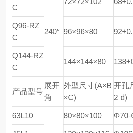
72×72×102
68
+
0
.
C
Q96-RZ
240°
96×96×80
92
+
0
.
C
Q144-RZ
144×144×80
138
+
C
展开
外型尺寸
(
A
×B
开孔
产品型号
角
×
C
)
2
-
d
)
63L10
80×80×100
Φ70-