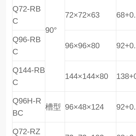
Q72-RB
72×72×63
68
+
0
.
C
90°
Q96-RB
96×96×80
92
+
0
.
C
Q144-RB
144×144×80
138
+
C
Q96H-R
槽型
96×48×124
92
+
0
.
BC
Q72-RZ