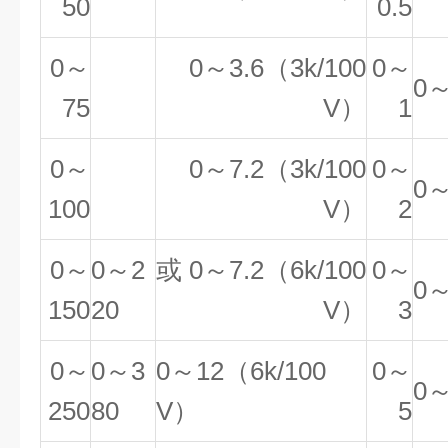
50
0.5
0～
0～3.6（3k/100
0～
0～
75
V）
1
0～
0～7.2（3k/100
0～
0～
100
V）
2
0～
0～2
或 0～7.2（6k/100
0～
0～
150
20
V）
3
0～
0～3
0～12（6k/100
0～
0～
250
80
V）
5