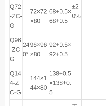
±2
Q72
72×72
68
+0
.
5
×
0%
-ZC-
×80
6
8
+0
.
5
G
Q96
24
96×96
92
+0
.
5
×
-ZC-
0°
×80
9
2
+0
.
5
G
Q14
138
+0
.
5
144×1
4-Z
×138
+0
.
44×80
C-G
5