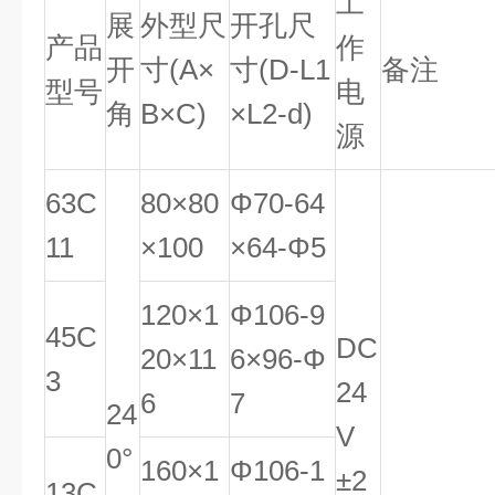
工
展
外型尺
开孔尺
产品
作
开
寸
(A
×
寸
(D-L1
备注
型号
电
角
B
×
C)
×
L2-d
)
源
63C
80×80
Φ70-64
11
×100
×64-Φ5
120×1
Φ106-9
45C
DC
20×11
6×96-Φ
3
24
6
7
24
V
0°
160×1
Φ106-1
±2
13C