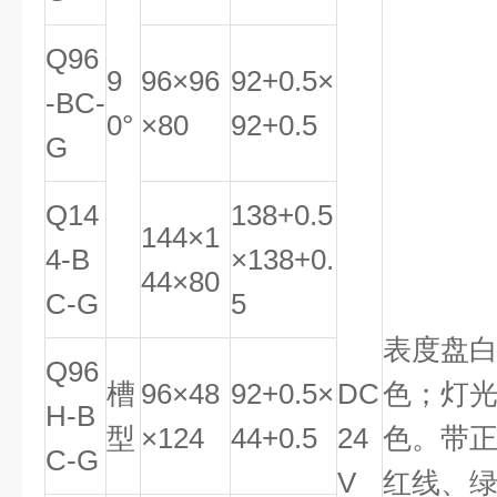
Q96
9
96×96
92
+0
.
5
×
-BC-
0°
×80
9
2
+0
.
5
G
Q14
138
+0
.
5
144×1
4-B
×138
+0
.
44×80
C-G
5
表度盘
Q96
槽
96×48
92
+0
.
5
×
DC
色；灯光
H-B
型
×124
4
4
+0
.
5
24
色。带正
C-G
V
红线、绿