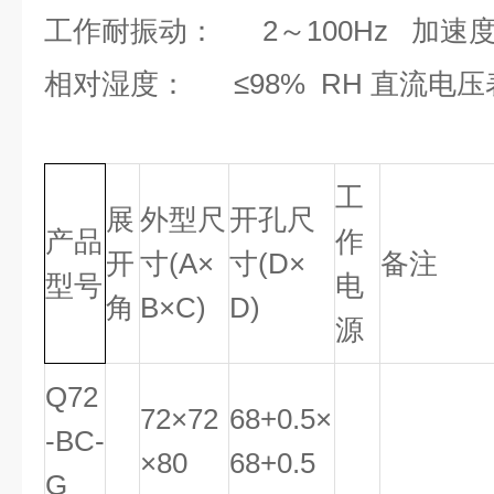
工作耐振动： 2～100Hz 加速度≤
相对湿度： ≤98%
RH 直流电压表
工
展
外型尺
开孔尺
产品
作
开
寸
(A
×
寸
(
D
×
备注
型号
电
角
B
×
C)
D)
源
Q72
72×72
68
+0
.
5
×
-BC-
×80
6
8
+0
.
5
G