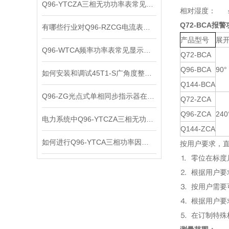
Q96-YTCZA三相无功功率表常见故障快速定位方法
相对湿度： ≤9
Q72-BCA报
有哪些行业对Q96-RZCG电流表需求较高？
产品型号
展
Q96-WTCA频率功率表常见显示异常与故障排查方法
Q72-BCA
Q96-BCA
90°
如何安装和调试45T1-S广角度整步表？
Q144-BCA
Q96-ZG光点式单相同步指示器在电力系统中的作用
Q72-ZCA
Q96-ZCA
240
电力系统中Q96-YTCZA三相无功功率表的重要性
Q144-ZCA
如何进行Q96-YTCA三相功率因素表的性能测试？
按用户要求，
⒈ 零位在标
⒉ 根据用户
⒊ 按用户需
⒋ 根据用户
⒌ 在订制特