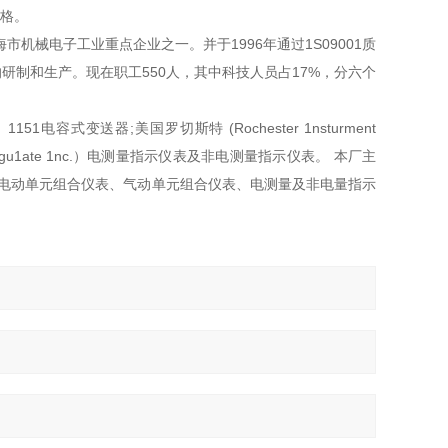
规格。
机械电子工业重点企业之一。并于1996年通过1S09001质
制和生产。现在职工550人，其中科技人员占17%，分六个
容式变送器;美国罗切斯特 (Rochester 1nsturment
t Regu1ate 1nc.）电测量指示仪表及非电测量指示仪表。 本厂主
列，电动单元组合仪表、气动单元组合仪表、电测量及非电量指示