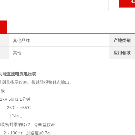
其他品牌
产地类别
其他
应用领域
警功能直流电流电压表
量测量指示仪表。带越限报警触点输出。
 级
V 50Hz 1分钟
-25℃～+55℃
 IP44 。
加装密封罩的Q72、Q96型仪表.
～100Hz 加速度≤0.7g