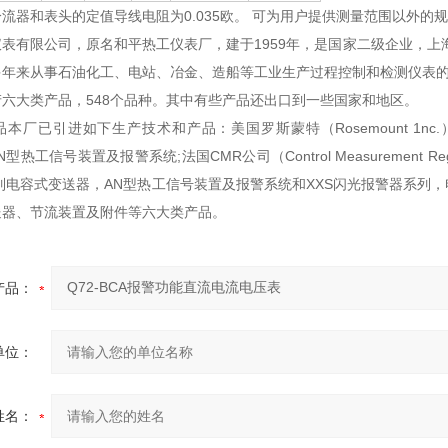
流器和表头的定值导线电阻为0.035欧。 可为用户提供测量范围以外的
表有限公司，原名和平热工仪表厂，建于1959年，是国家二级企业，上海市
年来从事石油化工、电站、冶金、造船等工业生产过程控制和检测仪表的研
六大类产品，548个品种。其中有些产品还出口到一些国家和地区。
厂已引进如下生产技术和产品：美国罗斯蒙特（Rosemount 1nc.）1151电
c.)AN型热工信号装置及报警系统;法国CMR公司（Control Measuremen
系列电容式变送器，AN型热工信号装置及报警系统和XXS闪光报警器系
送器、节流装置及附件等六大类产品。
产品：
单位：
姓名：