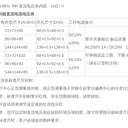
8% RH 直流电压表内阻：1kΩ / V
警功能直流电流电压表
开角
外型尺寸
(
A
×B
×
C
)
开孔尺寸
(
D
×
D
)
工作电源
备注
72×72×80
68
+
0
.
5
×6
8
+
0
.
5
DC24V
96×96×80
92
+
0
.
5
×9
2
+
0
.
5
带开关量输出 触点容量
±20%
144×144×80
138
+
0
.
5
×1
38
+
0
.
5
AC250V 1A
/
DC28V 1
可单独设定上限、下限 
72×72×102
68
+
0
.
5
×6
8
+
0
.
5
DC24V
（请在订货时注明）
°
96×96×93
92
+
0
.
5
×9
2
+
0
.
5
±20%
144×144×80
138
+
0
.
5
×1
38
+
0
.
5
直流表标度尺可刻制：
度尺中心正负测量值对称，或正负测量值不对称引起零位偏离中心的任意
要求，标度尺中刻制警示红线、安全范围值绿线，或带状线。
要可提供用来调节设定值的红色指示针。
要求，也可以定制直流电压表起始段区域压缩刻度，放大所需指示值标度
殊标度尺时，客户必须提供图样要求。