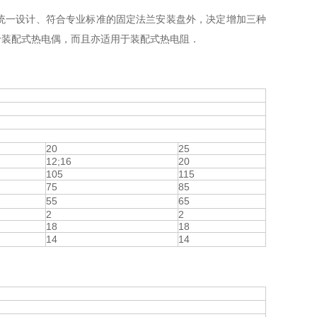
统一设计、符合专业标准的固定法兰安装盘外，决定增加三种
于装配式热电偶，而且亦适用于装配式热电阻．
20
25
12;16
20
105
115
75
85
55
65
2
2
18
18
14
14