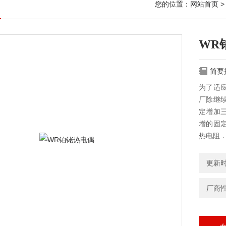
您的位置：
网站首页
WR
简要
为了适
厂除继
定增加
增的固
热电阻
更新时间
厂商