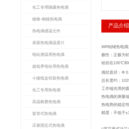
化工专用隔爆热电偶
镍铬-铜镍热电偶
产品介绍
热电偶感温元件
表面热电偶温度计
WR铂铑热电偶
电站测温用热电偶
极性：正极为铂
铂丝在100℃
超临界电站用热电偶
偶丝直径：Φ 0
小接线盒铠装热电偶
总长度约：102
工作端光滑的圆
化工专用热电偶
热电偶的测量端温
高温耐磨热电偶
热电势的稳定性：
精度：不低于±
套管式热电偶
压簧固定式热电偶
□其它形式法兰