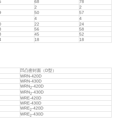
5
68
78
2
2
9
50
57
4
4
0
22
24
8
56
58
8
45
52
4
18
18
凹凸密封面（D型）
WRN-420D
WRN-430D
WRN
-420D
2
WRN
-430D
2
WRE-420D
WRE-430D
WRE
-420D
2
WRE
-430D
2