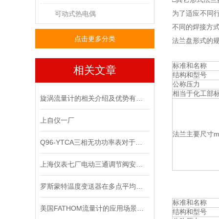
为了适应不同
可动式热电偶
不同的焊接方
点击更多分类
法兰盘形式的
标准和名称
相关文章
结构和型号
公称压力
相当于化工部
旋涡流量计的相关介绍及优势有哪些？
上自仪一厂
法兰主要尺寸m
Q96-YTCA三相无功功率表对于解决复杂电力问题具有重要意义
上海仪表七厂电动三通调节阀安装时的那些要点
罗斯蒙特温度变送器在多点平均温度与温差测量中的应用
标准和名称
美国FATHOM流量计的应用场景有哪些？
结构和型号