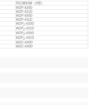
凹凸密封面（D型）
WZP-420D
WZP-421D
WZP-430D
WZP-431D
WZP
-420D
2
WZP
-421D
2
WZP
-430D
2
WZP
-431D
2
WZC-420D
WZC-430D