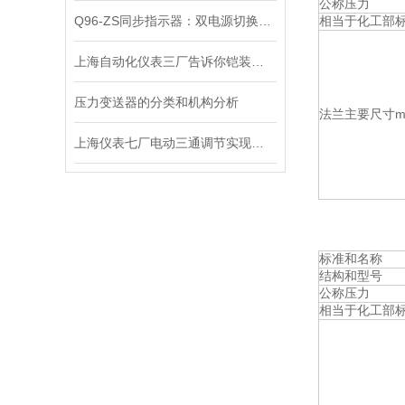
公称压力
相当于化工部
Q96-ZS同步指示器：双电源切换的“毫秒级同步卫士”
上海自动化仪表三厂告诉你铠装高温热电偶漏电的原因有哪些？
压力变送器的分类和机构分析
法兰主要尺寸m
上海仪表七厂电动三通调节实现了对工艺管路流体介质的自动调节控制
标准和名称
结构和型号
公称压力
相当于化工部