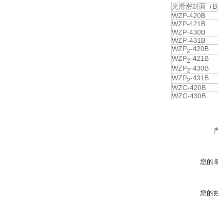
光滑密封面（B
WZP-420B
WZP-421B
WZP-430B
WZP-431B
WZP
-420B
2
WZP
-421B
2
WZP
-430B
2
WZP
-431B
2
WZC-420B
WZC-430B
您的
您的