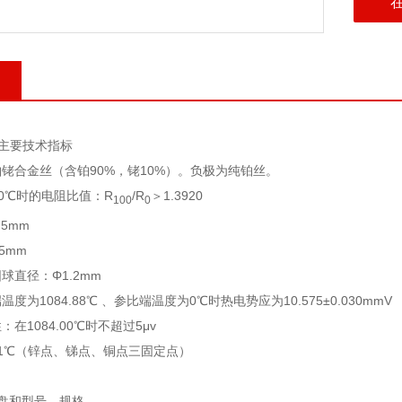
主要技术指标
铑合金丝（含铂90%，铑10%）。负极为纯铂丝。
和0℃时的电阻比值：R
/R
＞1.3920
100
0
.5mm
5mm
球直径：Φ1.2mm
度为1084.88℃ 、参比端温度为0℃时热电势应为10.575±0.030mmV
在1084.00℃时不超过5μv
1℃（锌点、锑点、铜点三固定点）
盘和型号、规格