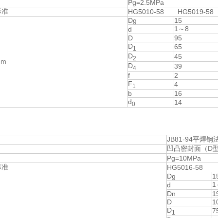
Pg=2.5MPa
标准
HG5010-58 HG5019-58
Dg
15
1～8
d
D
95
D
65
1
D
45
2
m
D
39
4
f
2
F
4
1
b
16
d
14
0
JB81-94平焊钢
凹凸密封面（D
Pg=10MPa
标准
HG5016-58
Dg
1
1
d
Dn
1
D
1
D
7
1