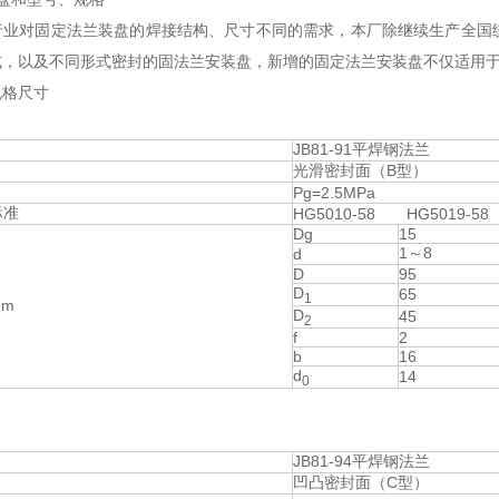
行业对固定法兰装盘的焊接结构、尺寸不同的需求，本厂除继续生产全国
式，以及不同形式密封的固法兰安装盘，新增的固定法兰安装盘不仅适用
规格尺寸
JB81-91平焊钢法兰
光滑密封面（B型）
Pg=2.5MPa
标准
HG5010-58 HG5019-58
Dg
15
1～8
d
D
95
D
65
1
m
D
45
2
f
2
b
16
d
14
0
JB81-94平焊钢法兰
凹凸密封面（C型）