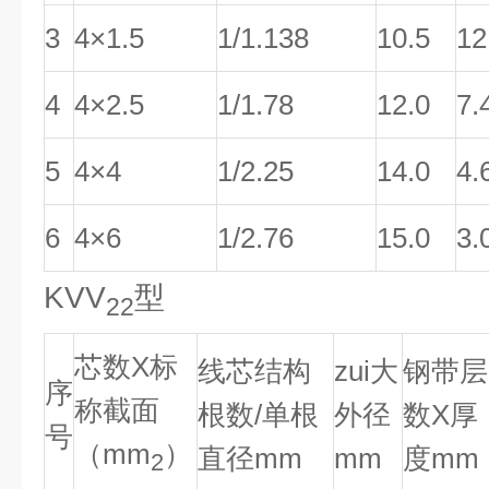
3
4×1.5
1/1.138
10.5
12
4
4×2.5
1/1.78
12.0
7.
5
4×4
1/2.25
14.0
4.
6
4×6
1/2.76
15.0
3.
KVV
型
22
芯数X标
线芯结构
zui大
钢带层
序
称截面
根数/单根
外径
数X厚
号
（mm
）
直径mm
mm
度mm
2