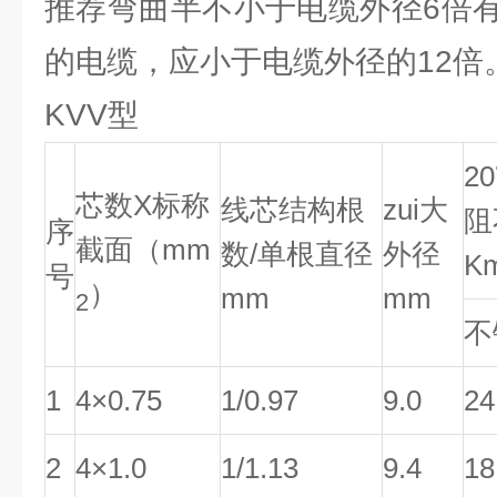
推荐弯曲半不小于电缆外径6倍
的电缆，应小于电缆外径的12倍
KVV型
2
芯数X标称
线芯结构根
zui大
阻
序
截面（mm
数/单根直径
外径
K
号
）
mm
mm
2
不
1
4×0.75
1/0.97
9.0
24
2
4×1.0
1/1.13
9.4
18