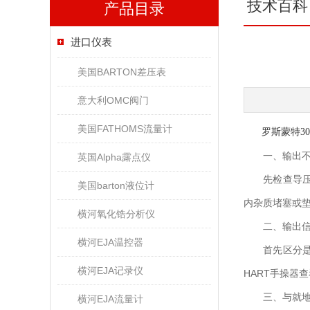
技术百科
产品目录
进口仪表
美国BARTON差压表
意大利OMC阀门
美国FATHOMS流量计
罗斯蒙特3
一、输出不
英国Alpha露点仪
先检查导压管
美国barton液位计
内杂质堵塞或
横河氧化锆分析仪
二、输出信
横河EJA温控器
首先区分是工
横河EJA记录仪
HART手操器
三、与就地
横河EJA流量计