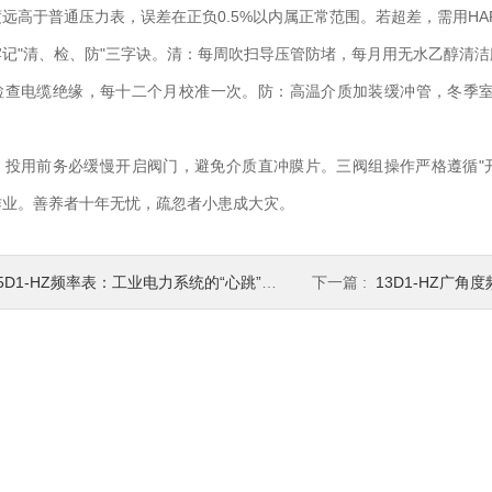
高于普通压力表，误差在正负0.5%以内属正常范围。若超差，需用HA
"清、检、防"三字诀。清：每周吹扫导压管防堵，每月用无水乙醇清洁
检查电缆绝缘，每十二个月校准一次。防：高温介质加装缓冲管，冬季
前务必缓慢开启阀门，避免介质直冲膜片。三阀组操作严格遵循"开二关一
作业。善养者十年无忧，疏忽者小患成大灾。
5D1-HZ频率表：工业电力系统的“心跳”监测者
下一篇 :
13D1-HZ广角度