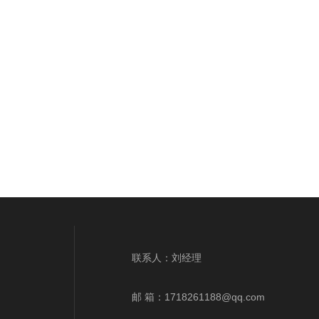
联系人：刘经理
邮 箱：1718261188@qq.com