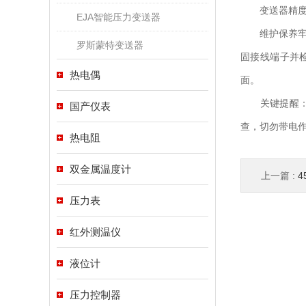
变送器精度远
EJA智能压力变送器
维护保养牢记
罗斯蒙特变送器
固接线端子并
热电偶
面。
关键提醒：投用
国产仪表
查，切勿带电
热电阻
双金属温度计
上一篇 :
4
压力表
红外测温仪
液位计
压力控制器