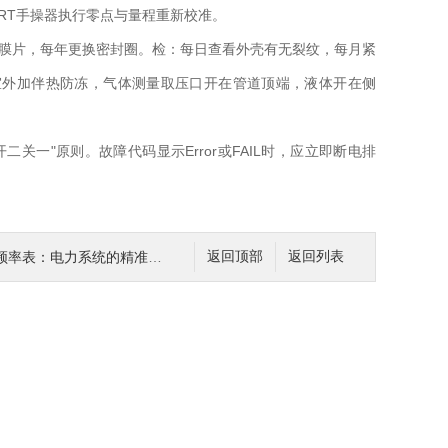
RT手操器执行零点与量程重新校准。
膜片，每年更换密封圈。检：每日查看外壳有无裂纹，每月紧
室外加伴热防冻，气体测量取压口开在管道顶端，液体开在侧
"原则。故障代码显示Error或FAIL时，应立即断电排
频率表：电力系统的精准“听诊器”
返回顶部
返回列表